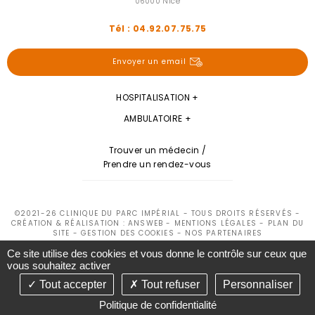
06000 Nice
Tél : 04.92.07.75.75
Envoyer un email
HOSPITALISATION
AMBULATOIRE
Trouver un médecin /
Prendre un rendez-vous
©2021-26 CLINIQUE DU PARC IMPÉRIAL - TOUS DROITS RÉSERVÉS -
CRÉATION & RÉALISATION : ANSWEB -
MENTIONS LÉGALES
-
PLAN DU
SITE
-
GESTION DES COOKIES
-
NOS PARTENAIRES
Ce site utilise des cookies et vous donne le contrôle sur ceux que
vous souhaitez activer
Tout accepter
Tout refuser
Personnaliser
Politique de confidentialité