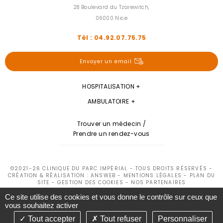
28 Boulevard du Tzarewitch,
06000 Nice
Tél : 04.92.07.75.75
Envoyer un email
HOSPITALISATION
AMBULATOIRE
Trouver un médecin /
Prendre un rendez-vous
©2021-26 CLINIQUE DU PARC IMPÉRIAL - TOUS DROITS RÉSERVÉS -
CRÉATION & RÉALISATION : ANSWEB -
MENTIONS LÉGALES
-
PLAN DU
SITE
-
GESTION DES COOKIES
-
NOS PARTENAIRES
Ce site utilise des cookies et vous donne le contrôle sur ceux que
vous souhaitez activer
Tout accepter
Tout refuser
Personnaliser