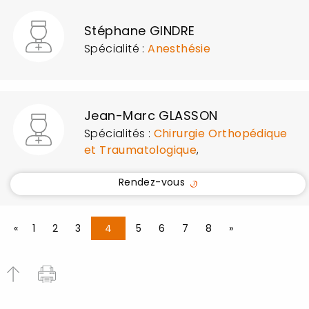
Stéphane GINDRE
Spécialité :
Anesthésie
Jean-Marc GLASSON
Spécialités :
Chirurgie Orthopédique
et Traumatologique
,
Rendez-vous
«
1
2
3
4
5
6
7
8
»