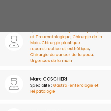
Rendez-vous
Henri-Paul CORRAL
Spécialités :
Chirurgie Orthopédique
et Traumatologique
,
Chirurgie de la
Main
,
Chirurgie plastique
reconstructice et esthétique
,
Chirurgie du cancer de la peau
,
Urgences de la main
Marc COSCHIERI
Spécialité :
Gastro-entérologie et
Hépatologie