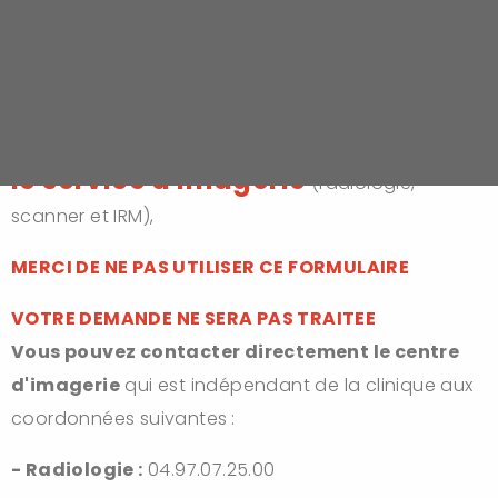
Le parking est situé 1 rue Anatole France, 06000 Nice
Pour toute demande concernant
le service d'imagerie
(radiologie,
scanner et IRM),
MERCI DE NE PAS UTILISER CE FORMULAIRE
VOTRE DEMANDE NE SERA PAS TRAITEE
Vous pouvez contacter directement le centre
d'imagerie
qui est indépendant de la clinique aux
coordonnées suivantes
:
- Radiologie :
04.97.07.25.00